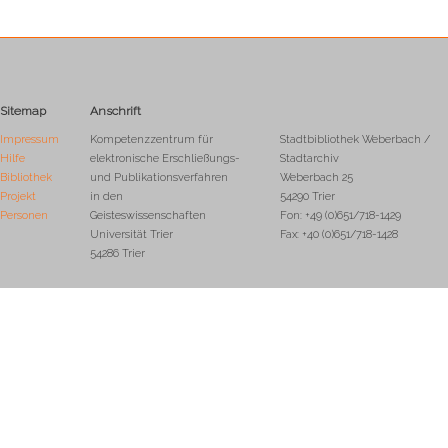
Sitemap
Anschrift
Impressum
Kompetenzzentrum für
Stadtbibliothek Weberbach /
Hilfe
elektronische Erschließungs-
Stadtarchiv
Bibliothek
und Publikationsverfahren
Weberbach 25
Projekt
in den
54290 Trier
Personen
Geisteswissenschaften
Fon: +49 (0)651/718-1429
Universität Trier
Fax: +40 (0)651/718-1428
54286 Trier